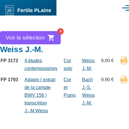
Aller au contenu principal
Fertile PLaine
Men
0
Voir la sélection
Weiss J.-M.
FP 3172
4 études
Cor
Weiss
9.00 €
contemporaines
solo
J.-M.
FP 1793
Adagio ( extrait
Cor
Bach
9.90 €
de la cantate
et
J.-S.
BWV 156 )
Piano
Weiss
transcrition
J.-M.
J.-.M Weiss