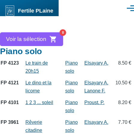
Aller au contenu principal
Fertile PLaine
Men
0
Voir la sélection
Piano solo
FP 4123
Le train de
Piano
Elsayary A.
8.50 €
20h15
solo
FP 4121
Le dino et la
Piano
Elsayary A.
10.50 €
licorne
solo
Lanone F.
FP 4101
1 2 3 ... soleil
Piano
Proust. P.
8.20 €
solo
FP 3961
Rêverie
Piano
Elsayary A.
7.70 €
citadine
solo