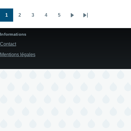
1
2
3
4
5
Pagination
Page
Page
Page
Page
Page
Page
Dernière
suivante
page
Informations
Contact
Mentions légales