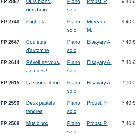
FP 2887
Ours blanc ,
Piano
Proust. P.
9.40 €
ours brun
solo
FP 2740
Fughetta
Piano
Mereaux
9.40 €
solo
M.
FP 2647
Couleurs
Piano
Elsayary A.
7.40 €
d'automne
solo
FP 2614
Réveillez-vous,
Piano
Elsayary A.
7.40 €
Jacques !
solo
FP 2615
La souris bleue
Piano
Elsayary A.
7.10 €
solo
FP 2599
Deux pastels
Piano
Proust. P.
7.40 €
tendres
solo
FP 2568
Music box
Piano
Proust. P.
7.40 €
solo