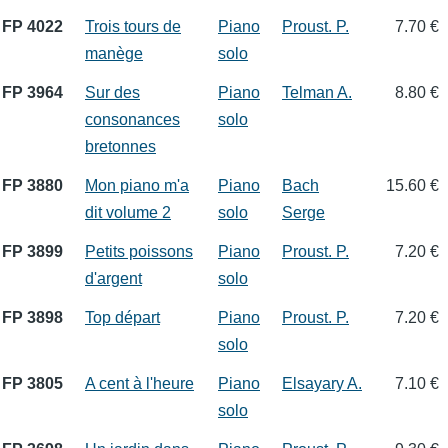
FP 4022
Trois tours de
Piano
Proust. P.
7.70 €
manège
solo
FP 3964
Sur des
Piano
Telman A.
8.80 €
consonances
solo
bretonnes
FP 3880
Mon piano m'a
Piano
Bach
15.60 €
dit volume 2
solo
Serge
FP 3899
Petits poissons
Piano
Proust. P.
7.20 €
d'argent
solo
FP 3898
Top départ
Piano
Proust. P.
7.20 €
solo
FP 3805
A cent à l'heure
Piano
Elsayary A.
7.10 €
solo