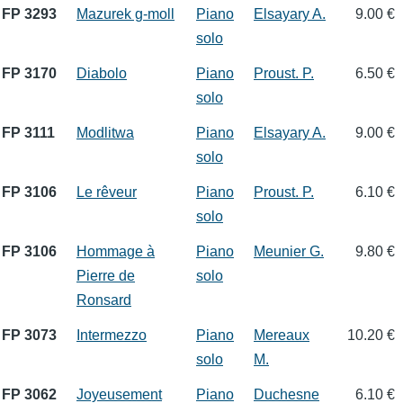
FP 3293
Mazurek g-moll
Piano
Elsayary A.
9.00 €
solo
FP 3170
Diabolo
Piano
Proust. P.
6.50 €
solo
FP 3111
Modlitwa
Piano
Elsayary A.
9.00 €
solo
FP 3106
Le rêveur
Piano
Proust. P.
6.10 €
solo
FP 3106
Hommage à
Piano
Meunier G.
9.80 €
Pierre de
solo
Ronsard
FP 3073
Intermezzo
Piano
Mereaux
10.20 €
solo
M.
FP 3062
Joyeusement
Piano
Duchesne
6.10 €