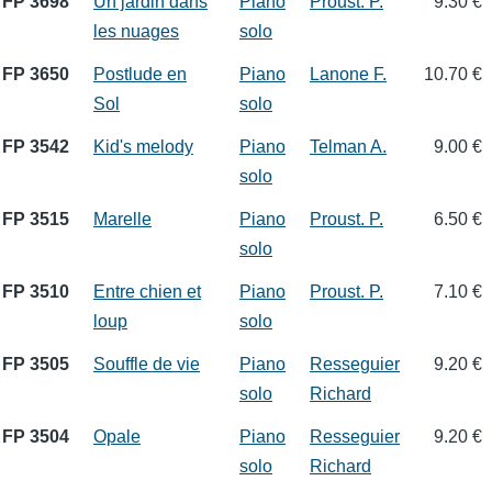
FP 3698
Un jardin dans
Piano
Proust. P.
9.30 €
les nuages
solo
FP 3650
Postlude en
Piano
Lanone F.
10.70 €
Sol
solo
FP 3542
Kid's melody
Piano
Telman A.
9.00 €
solo
FP 3515
Marelle
Piano
Proust. P.
6.50 €
solo
FP 3510
Entre chien et
Piano
Proust. P.
7.10 €
loup
solo
FP 3505
Souffle de vie
Piano
Resseguier
9.20 €
solo
Richard
FP 3504
Opale
Piano
Resseguier
9.20 €
solo
Richard