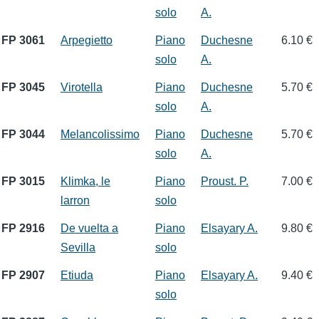
solo
A.
FP 3061
Arpegietto
Piano
Duchesne
6.10 €
solo
A.
FP 3045
Virotella
Piano
Duchesne
5.70 €
solo
A.
FP 3044
Melancolissimo
Piano
Duchesne
5.70 €
solo
A.
FP 3015
Klimka, le
Piano
Proust. P.
7.00 €
larron
solo
FP 2916
De vuelta a
Piano
Elsayary A.
9.80 €
Sevilla
solo
FP 2907
Etiuda
Piano
Elsayary A.
9.40 €
solo