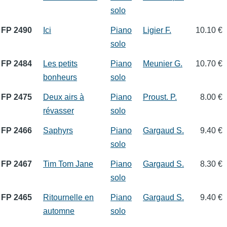
solo
FP 2490
Ici
Piano
Ligier F.
10.10 €
solo
FP 2484
Les petits
Piano
Meunier G.
10.70 €
bonheurs
solo
FP 2475
Deux airs à
Piano
Proust. P.
8.00 €
révasser
solo
FP 2466
Saphyrs
Piano
Gargaud S.
9.40 €
solo
FP 2467
Tim Tom Jane
Piano
Gargaud S.
8.30 €
solo
FP 2465
Ritournelle en
Piano
Gargaud S.
9.40 €
automne
solo