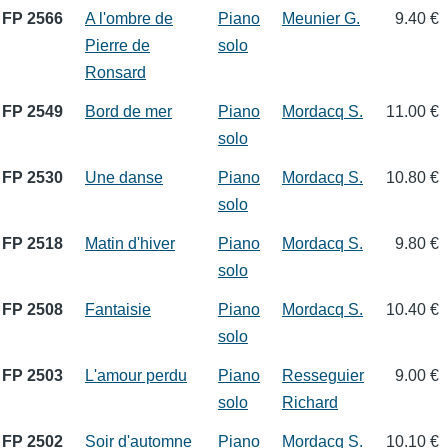
FP 2566
A l'ombre de
Piano
Meunier G.
9.40 €
Pierre de
solo
Ronsard
FP 2549
Bord de mer
Piano
Mordacq S.
11.00 €
solo
FP 2530
Une danse
Piano
Mordacq S.
10.80 €
solo
FP 2518
Matin d'hiver
Piano
Mordacq S.
9.80 €
solo
FP 2508
Fantaisie
Piano
Mordacq S.
10.40 €
solo
FP 2503
L'amour perdu
Piano
Resseguier
9.00 €
solo
Richard
FP 2502
Soir d'automne
Piano
Mordacq S.
10.10 €