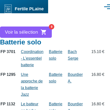
Aller au contenu principal
Fertile PLaine
Men
0
Voir la sélection
Batterie solo
FP 3701
Coordination
Batterie
Bach
15.10 €
- L'essentiel
solo
Serge
batterie
FP 1295
Une
Batterie
Bourdier
16.80 €
approche de
solo
A.
la batterie
Jazz
FP 1132
Le batteur
Batterie
Bourdier
16.80 €