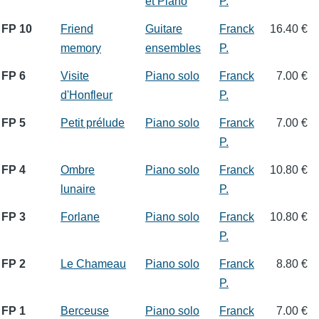
et Piano
P.
FP 10
Friend
Guitare
Franck
16.40 €
memory
ensembles
P.
FP 6
Visite
Piano solo
Franck
7.00 €
d'Honfleur
P.
FP 5
Petit prélude
Piano solo
Franck
7.00 €
P.
FP 4
Ombre
Piano solo
Franck
10.80 €
lunaire
P.
FP 3
Forlane
Piano solo
Franck
10.80 €
P.
FP 2
Le Chameau
Piano solo
Franck
8.80 €
P.
FP 1
Berceuse
Piano solo
Franck
7.00 €