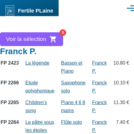
Aller au contenu principal
Fertile PLaine
Men
0
Voir la sélection
Franck P.
FP 2423
La légende
Basson et
Franck
10.80 €
Piano
P.
FP 2266
Etude
Saxophone
Franck
10.10 €
polyphonique
solo
P.
FP 2265
Children's
Piano 4 6 8
Franck
11.30 €
song
mains
P.
FP 2264
Le pâtre sous
Flûte solo
Franck
7.40 €
les étoiles
P.