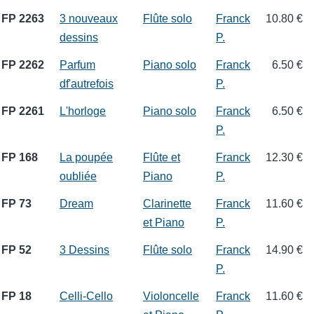
FP 2263
3 nouveaux
Flûte solo
Franck
10.80 €
dessins
P.
FP 2262
Parfum
Piano solo
Franck
6.50 €
df'autrefois
P.
FP 2261
L'horloge
Piano solo
Franck
6.50 €
P.
FP 168
La poupée
Flûte et
Franck
12.30 €
oubliée
Piano
P.
FP 73
Dream
Clarinette
Franck
11.60 €
et Piano
P.
FP 52
3 Dessins
Flûte solo
Franck
14.90 €
P.
FP 18
Celli-Cello
Violoncelle
Franck
11.60 €