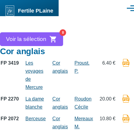
Aller au contenu principal
Fertile PLaine
Men
0
Voir la sélection
Cor anglais
FP 3419
Les
Cor
Proust.
6.40 €
voyages
anglais
P.
de
Mercure
FP 2270
La dame
Cor
Roudon
20.00 €
blanche
anglais
Cécile
FP 2072
Berceuse
Cor
Mereaux
10.80 €
anglais
M.