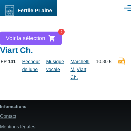
Aller au contenu principal
Fertile PLaine
Men
0
Voir la sélection
Viart Ch.
FP 141
Pecheur
Musique
Marchetti
10.80 €
de lune
vocale
M.
Viart
Ch.
Informations
Contact
Mentions légales