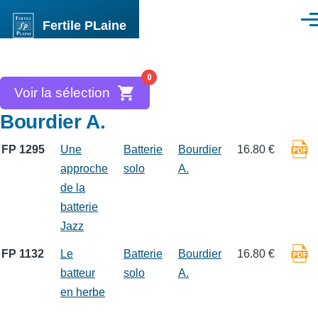
Aller au contenu principal
Fertile PLaine
Men
0
Voir la sélection
Bourdier A.
FP 1295
Une
Batterie
Bourdier
16.80 €
approche
solo
A.
de la
batterie
Jazz
FP 1132
Le
Batterie
Bourdier
16.80 €
batteur
solo
A.
en herbe