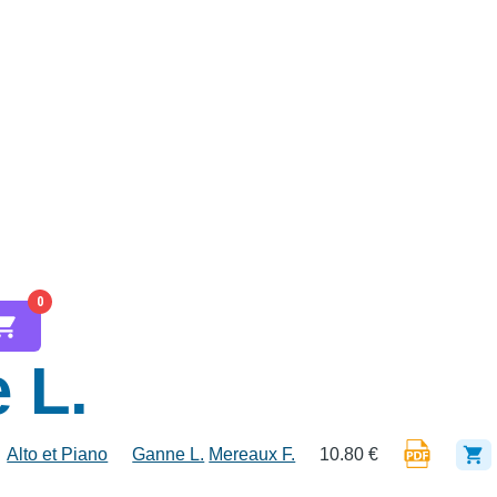
0
 L.
Alto et Piano
Ganne L.
Mereaux F.
10.80 €