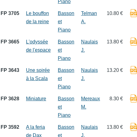
Piano
FP 3705
Le bouffon
Basson
Telman
10.80 €
de la reine
et
A.
Piano
FP 3665
L'odyssée
Basson
Naulais
13.80 €
de l'espace
et
J.
Piano
FP 3643
Une soirée
Basson
Naulais
13.20 €
à la Scala
et
J.
Piano
FP 3628
Miniature
Basson
Mereaux
8.30 €
et
M.
Piano
FP 3592
A la feria
Basson
Naulais
13.80 €
de Dax
et
J.