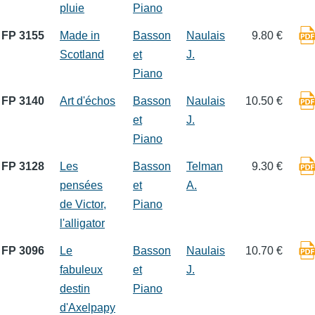
pluie
Piano
FP 3155
Made in
Basson
Naulais
9.80 €
Scotland
et
J.
Piano
FP 3140
Art d'échos
Basson
Naulais
10.50 €
et
J.
Piano
FP 3128
Les
Basson
Telman
9.30 €
pensées
et
A.
de Victor,
Piano
l'alligator
FP 3096
Le
Basson
Naulais
10.70 €
fabuleux
et
J.
destin
Piano
d'Axelpapy