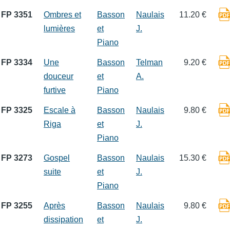
FP 3351
Ombres et
Basson
Naulais
11.20 €
lumières
et
J.
Piano
FP 3334
Une
Basson
Telman
9.20 €
douceur
et
A.
furtive
Piano
FP 3325
Escale à
Basson
Naulais
9.80 €
Riga
et
J.
Piano
FP 3273
Gospel
Basson
Naulais
15.30 €
suite
et
J.
Piano
FP 3255
Après
Basson
Naulais
9.80 €
dissipation
et
J.