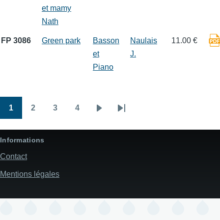
et mamy
Nath
FP 3086
Green park
Basson
Naulais
11.00 €
et
J.
Piano
1
2
3
4
Pagination
Page
Page
Page
Page
Page
Dernière
suivante
page
Informations
Contact
Mentions légales