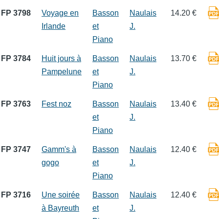
FP 3798
Voyage en
Basson
Naulais
14.20 €
Irlande
et
J.
Piano
FP 3784
Huit jours à
Basson
Naulais
13.70 €
Pampelune
et
J.
Piano
FP 3763
Fest noz
Basson
Naulais
13.40 €
et
J.
Piano
FP 3747
Gamm's à
Basson
Naulais
12.40 €
gogo
et
J.
Piano
FP 3716
Une soirée
Basson
Naulais
12.40 €
à Bayreuth
et
J.