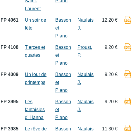
Saint-
Piano
Laurent
FP 4061
Un soir de
Basson
Naulais
12.20 €
fête
et
J.
Piano
FP 4108
Tierces et
Basson
Proust.
9.20 €
quartes
et
P.
Piano
FP 4009
Un jour de
Basson
Naulais
9.20 €
printemps
et
J.
Piano
FP 3995
Les
Basson
Naulais
9.20 €
fantaisies
et
J.
d' Hanna
Piano
FP 3985
Le rêve de
Basson
Naulais
11.30 €