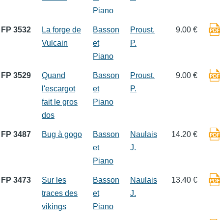
Piano
FP 3532
La forge de
Basson
Proust.
9.00 €
Vulcain
et
P.
Piano
FP 3529
Quand
Basson
Proust.
9.00 €
l'escargot
et
P.
fait le gros
Piano
dos
FP 3487
Bug à gogo
Basson
Naulais
14.20 €
et
J.
Piano
FP 3473
Sur les
Basson
Naulais
13.40 €
traces des
et
J.
vikings
Piano