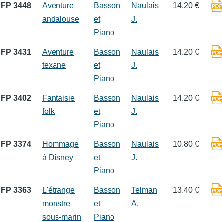
FP 3448
Aventure
Basson
Naulais
14.20 €
andalouse
et
J.
Piano
FP 3431
Aventure
Basson
Naulais
14.20 €
texane
et
J.
Piano
FP 3402
Fantaisie
Basson
Naulais
14.20 €
folk
et
J.
Piano
FP 3374
Hommage
Basson
Naulais
10.80 €
à Disney
et
J.
Piano
FP 3363
L'étrange
Basson
Telman
13.40 €
monstre
et
A.
sous-marin
Piano