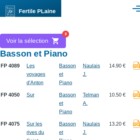
Aller au contenu principal
Fertile PLaine
Men
0
Voir la sélection
Basson et Piano
FP 4089
Les
Basson
Naulais
14.90 €
voyages
et
J.
d'Anton
Piano
FP 4050
Sur
Basson
Telman
10.50 €
et
A.
Piano
FP 4075
Sur les
Basson
Naulais
13.20 €
rives du
et
J.