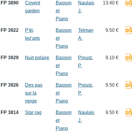
FP 3890
Covent
Basson
Naulais
13.40 €
garden
et
J.
Piano
FP 3922
P'tit,
Basson
Telman
9.50 €
lez'arts
et
A.
Piano
FP 3929
Nuit polaire
Basson
Proust.
9.10 €
et
P.
Piano
FP 3926
Des pas
Basson
Proust.
9.50 €
sur la
et
P.
neige
Piano
FP 3814
Star rag
Basson
Naulais
9.50 €
et
J.
Piano