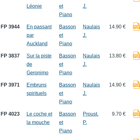
Léonie
et
J.
Piano
FP 3944
En passant
Basson
Naulais
14.90 €
par
et
J.
Auckland
Piano
FP 3837
Sur la piste
Basson
Naulais
13.80 €
de
et
J.
Geronimo
Piano
FP 3971
Embruns
Basson
Naulais
14.90 €
spirituels
et
J.
Piano
FP 4023
Le coche et
Basson
Proust.
9.70 €
la mouche
et
P.
Piano