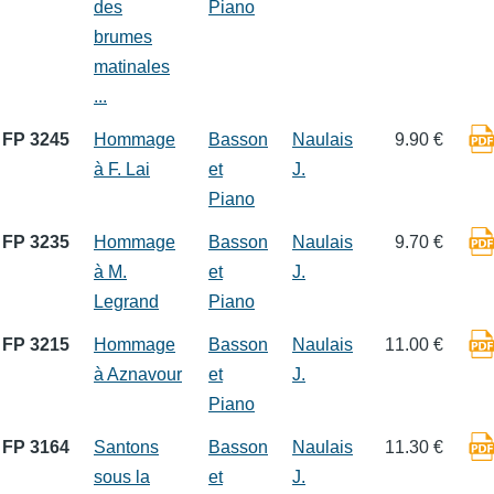
des
Piano
brumes
matinales
...
FP 3245
Hommage
Basson
Naulais
9.90 €
à F. Lai
et
J.
Piano
FP 3235
Hommage
Basson
Naulais
9.70 €
à M.
et
J.
Legrand
Piano
FP 3215
Hommage
Basson
Naulais
11.00 €
à Aznavour
et
J.
Piano
FP 3164
Santons
Basson
Naulais
11.30 €
sous la
et
J.