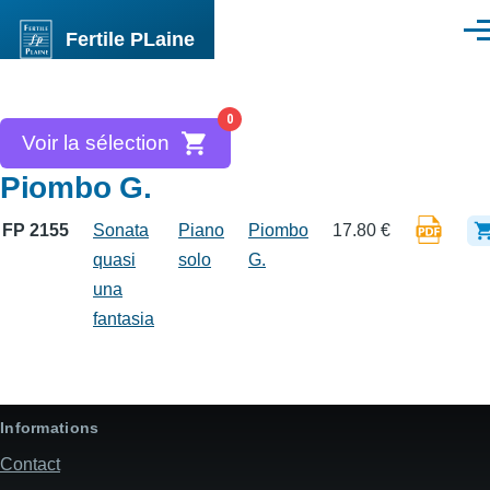
Aller au contenu principal
Fertile PLaine
Men
0
Voir la sélection
Piombo G.
FP 2155
Sonata
Piano
Piombo
17.80 €
quasi
solo
G.
una
fantasia
Informations
Contact