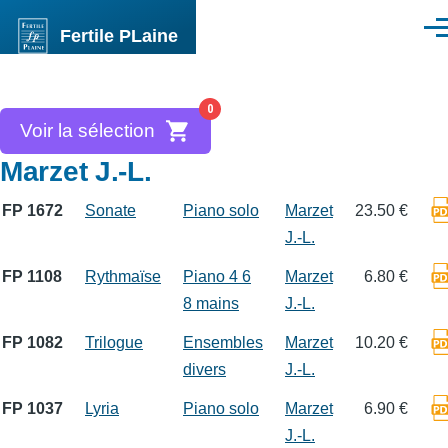
Aller au contenu principal
Fertile PLaine
Men
0
Voir la sélection
Marzet J.-L.
FP 1672
Sonate
Piano solo
Marzet
23.50 €
J.-L.
FP 1108
Rythmaïse
Piano 4 6
Marzet
6.80 €
8 mains
J.-L.
FP 1082
Trilogue
Ensembles
Marzet
10.20 €
divers
J.-L.
FP 1037
Lyria
Piano solo
Marzet
6.90 €
J.-L.