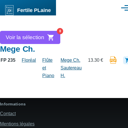
Aller au contenu principal
Fertile PLaine
Men
0
Voir la sélection
Mege Ch.
FP 235
Floréal
Flûte
Mege Ch.
13.30 €
et
Sautereau
Piano
H.
Informations
Contact
Mentions légales