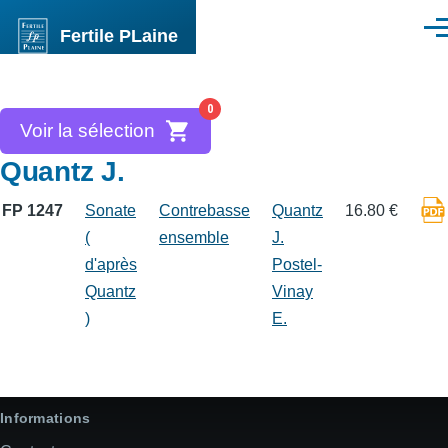
Aller au contenu principal
Fertile PLaine
Men
0
Voir la sélection
Quantz J.
FP 1247
Sonate
Contrebasse
Quantz
16.80 €
(
ensemble
J.
d'après
Postel-
Quantz
Vinay
)
E.
Informations