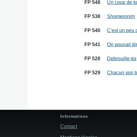
FP 548
Un coup de to
FP 538
Shomeronim
FP 540
C'est un peu 
FP 541
On pouvait di
FP 528
Debrouille-toi
FP 529
Chacun son t
Informations
Contact