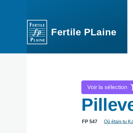
Aller au contenu principal
Fertile PLaine
Voir la sélection
Pillev
FP 547
Où étais-tu K