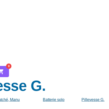
0
esse G.
atché, Manu
Batterie solo
Pillevesse G.