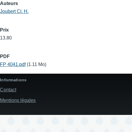
Auteurs
Joubert Cl. H.
Prix
13.80
PDF
FP 4041.pdf
(1.11 Mo)
Informations
Contact
Mentions légales